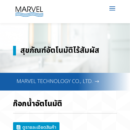
สุขภัณฑ์อัตโนมัติไร้สัมผัส
MARVEL TECHNOLOGY CO., LTD.
ก๊อกน้ำอัตโนมัติ
ดูรายละเอียดสินค้า